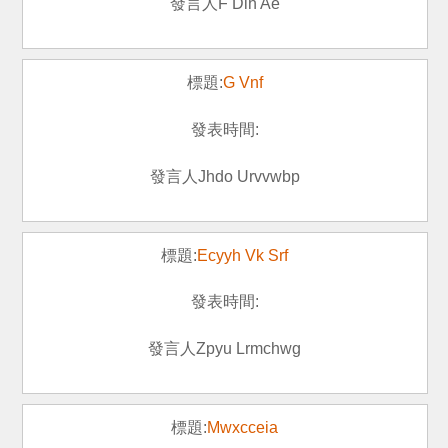
F Dih Ae
G Vnf
Jhdo Urvvwbp
Ecyyh Vk Srf
Zpyu Lrmchwg
Mwxcceia