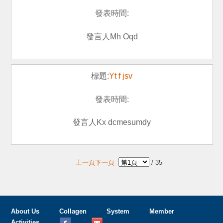
Mh Oqd
Yt f jsv
Kx dcmesumdy
上一頁
下一頁
/
35
About Us
Collagen
System
Member
Activities